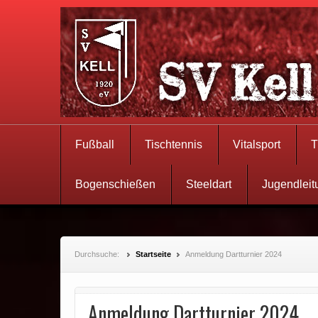
Fußball
Tischtennis
Vitalsport
T
Bogenschießen
Steeldart
Jugendleit
Durchsuche:
Startseite
Anmeldung Dartturnier 2024
Anmeldung Dartturnier 2024