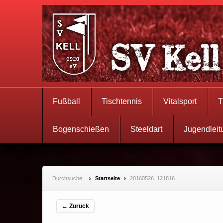
Fußball
Tischtennis
Vitalsport
T
Bogenschießen
Steeldart
Jugendleit
Durchsuche:
Startseite
20160526_121816
← Zurück