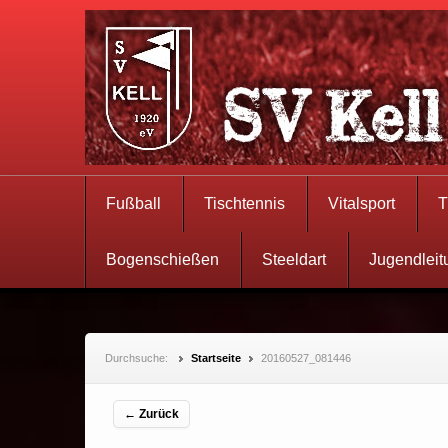
Fußball
Tischtennis
Vitalsport
T
Bogenschießen
Steeldart
Jugendleit
Durchsuche:
Startseite
20160527_081446
← Zurück