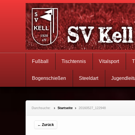
Fußball
Tischtennis
Vitalsport
T
Bogenschießen
Steeldart
Jugendleit
Durchsuche:
Startseite
20160527_122948
← Zurück