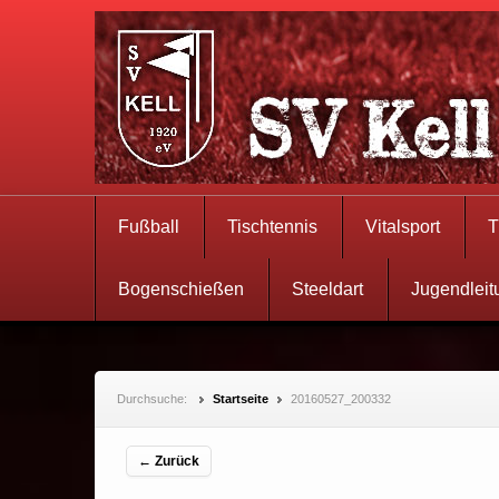
Fußball
Tischtennis
Vitalsport
T
Bogenschießen
Steeldart
Jugendleit
Durchsuche:
Startseite
20160527_200332
← Zurück